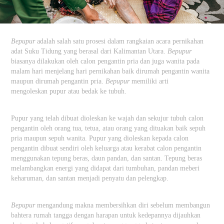
Bepupur
adalah salah satu prosesi dalam rangkaian acara pernikahan
adat Suku Tidung yang berasal dari Kalimantan Utara.
Bepupur
biasanya dilakukan oleh calon pengantin pria dan juga wanita pada
malam hari menjelang hari pernikahan baik dirumah pengantin wanita
maupun dirumah pengantin pria.
Bepupur
memiliki arti
mengoleskan pupur atau bedak ke tubuh.
Pupur yang telah dibuat dioleskan ke wajah dan sekujur tubuh calon
pengantin oleh orang tua, tetua, atau orang yang dituakan baik sepuh
pria maupun sepuh wanita. Pupur yang dioleskan kepada calon
pengantin dibuat sendiri oleh keluarga atau kerabat calon pengantin
menggunakan tepung beras, daun pandan, dan santan. Tepung beras
melambangkan energi yang didapat dari tumbuhan, pandan meberi
keharuman, dan santan menjadi penyatu dan pelengkap.
Bepupur
mengandung makna membersihkan diri sebelum membangun
bahtera rumah tangga dengan harapan untuk kedepannya dijauhkan