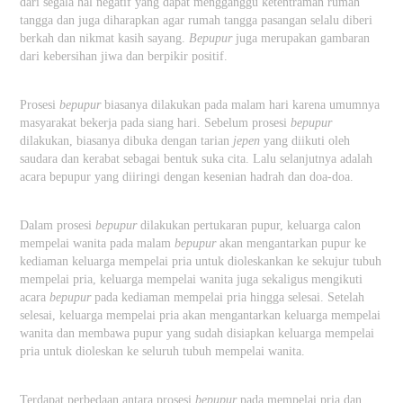
dari segala hal negatif yang dapat mengganggu ketentraman rumah
tangga dan juga diharapkan agar rumah tangga pasangan selalu diberi
berkah dan nikmat kasih sayang.
Bepupur
juga merupakan gambaran
dari kebersihan jiwa dan berpikir positif.
Prosesi
bepupur
biasanya dilakukan pada malam hari karena umumnya
masyarakat bekerja pada siang hari. Sebelum prosesi
bepupur
dilakukan, biasanya dibuka dengan tarian
jepen
yang diikuti oleh
saudara dan kerabat sebagai bentuk suka cita. Lalu selanjutnya adalah
acara bepupur yang diiringi dengan kesenian hadrah dan doa-doa.
Dalam prosesi
bepupur
dilakukan pertukaran pupur, keluarga calon
mempelai wanita pada malam
bepupur
akan mengantarkan pupur ke
kediaman keluarga mempelai pria untuk dioleskankan ke sekujur tubuh
mempelai pria, keluarga mempelai wanita juga sekaligus mengikuti
acara
bepupur
pada kediaman mempelai pria hingga selesai. Setelah
selesai, keluarga mempelai pria akan mengantarkan keluarga mempelai
wanita dan membawa pupur yang sudah disiapkan keluarga mempelai
pria untuk dioleskan ke seluruh tubuh mempelai wanita.
Terdapat perbedaan antara prosesi
bepupur
pada mempelai pria dan