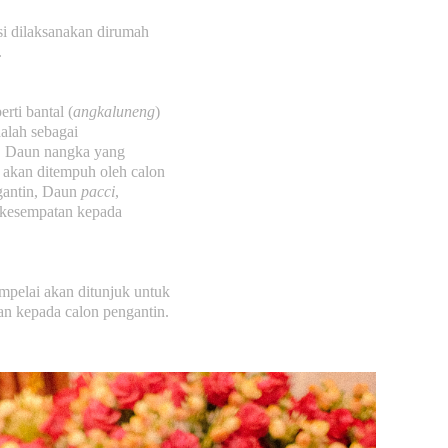
si dilaksanakan dirumah
.
rti bantal (
angkaluneng
)
dalah sebagai
, Daun nangka yang
g akan ditempuh oleh calon
gantin, Daun
pacci
,
 kesempatan kepada
mpelai akan ditunjuk untuk
an kepada calon pengantin.