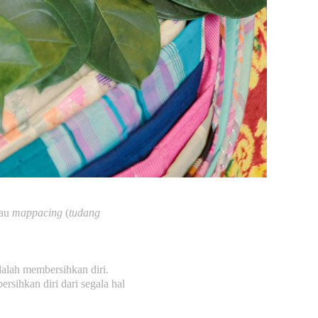
au
mappacing
(
tudang
alah membersihkan diri.
rsihkan diri dari segala hal