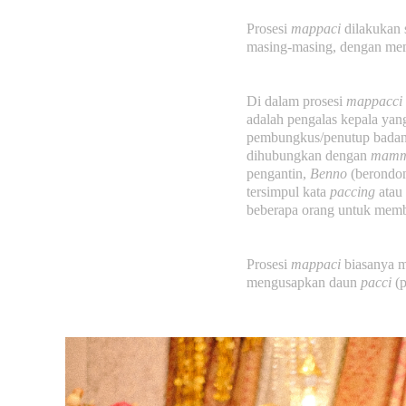
Prosesi
mappaci
dilakukan 
masing-masing, dengan mem
Di dalam prosesi
mappacci
adalah pengalas kepala yan
pembungkus/penutup badan
dihubungkan dengan
mamm
pengantin,
Benno
(berondon
tersimpul kata
paccing
atau 
beberapa orang untuk mem
Prosesi
mappaci
biasanya m
mengusapkan daun
pacci
(p