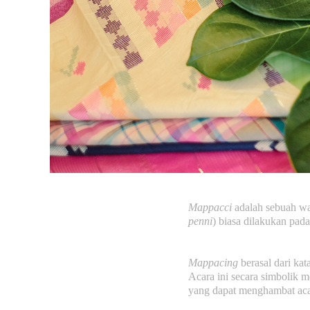
Mappacci
adalah sebuah war
penni
) biasa dilakukan pada
Mappacing
berasal dari kat
Acara ini secara simbolik
yang dapat menghambat aca