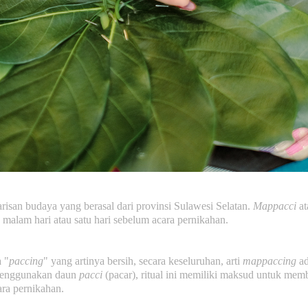
isan budaya yang berasal dari provinsi Sulawesi Selatan.
Mappacci
at
 malam hari atau satu hari sebelum acara pernikahan.
a "
paccing
" yang artinya bersih, secara keseluruhan, arti
mappaccing
ad
 menggunakan daun
pacci
(pacar), ritual ini memiliki maksud untuk membe
ra pernikahan.