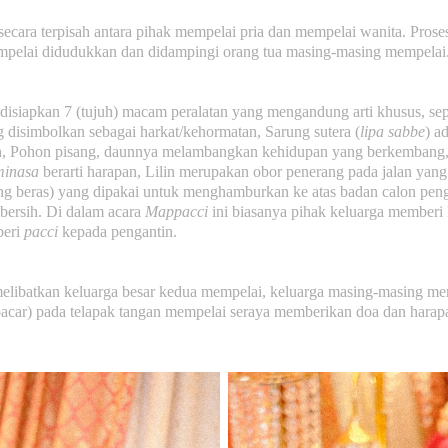
secara terpisah antara pihak mempelai pria dan mempelai wanita. Prose
pelai didudukkan dan didampingi orang tua masing-masing mempelai
disiapkan 7 (tujuh) macam peralatan yang mengandung arti khusus, sepe
g disimbolkan sebagai harkat/kehormatan, Sarung sutera (
lipa sabbe
) a
, Pohon pisang, daunnya melambangkan kehidupan yang berkembang
inasa
berarti harapan, Lilin merupakan obor penerang pada jalan yan
g beras) yang dipakai untuk menghamburkan ke atas badan calon pen
bersih. Di dalam acara
Mappacci
ini biasanya pihak keluarga memberi
beri
pacci
kepada pengantin.
elibatkan keluarga besar kedua mempelai, keluarga masing-masing me
acar) pada telapak tangan mempelai seraya memberikan doa dan harap