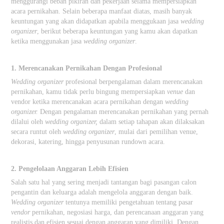
menggurangi beban pikiran dan pekerjaan selama mempersiapkan
acara pernikahan. Selain beberapa manfaat diatas, masih banyak
keuntungan yang akan didapatkan apabila menggukaan jasa
wedding
organizer
, berikut beberapa keuntungan yang kamu akan dapatkan
ketika menggunakan jasa
wedding organizer
.
1. Merencanakan Pernikahan Dengan Profesional
Wedding organizer
profesional berpengalaman dalam merencanakan
pernikahan, kamu tidak perlu bingung mempersiapkan
venue
dan
vendor ketika merencanakan acara pernikahan dengan
wedding
organizer.
Dengan pengalaman merencanakan pernikahan yang pernah
dilalui oleh
wedding organizer,
dalam setiap tahapan akan dilaksakan
secara runtut oleh
wedding organizer
, mulai dari pemilihan venue,
dekorasi, katering, hingga penyusunan rundown acara.
2. Pengelolaan Anggaran Lebih Efisien
Salah satu hal yang sering menjadi tantangan bagi pasangan calon
pengantin dan keluarga adalah mengelola anggaran dengan baik.
Wedding organizer
tentunya memiliki pengetahuan tentang pasar
vendor
pernikahan, negosiasi harga, dan perencanaan anggaran yang
realistis dan efisien sesuai dengan anggaran yang dimiliki. Dengan