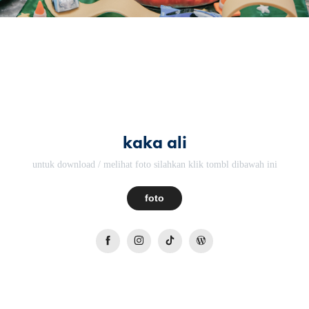
kaka ali
untuk download / melihat foto silahkan klik tombl dibawah ini
foto