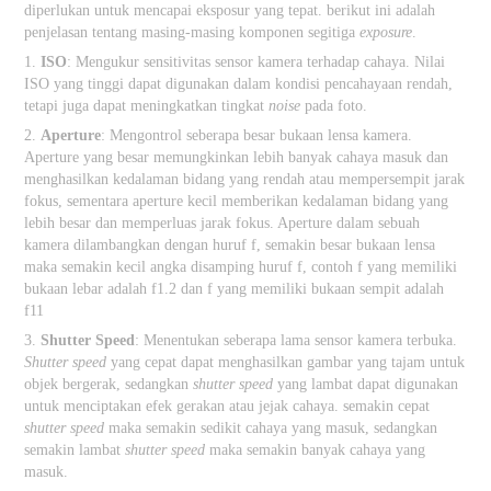
diperlukan untuk mencapai eksposur yang tepat. berikut ini adalah
penjelasan tentang masing-masing komponen segitiga
exposure
.
1.
ISO
: Mengukur sensitivitas sensor kamera terhadap cahaya. Nilai
ISO yang tinggi dapat digunakan dalam kondisi pencahayaan rendah,
tetapi juga dapat meningkatkan tingkat
noise
pada foto.
2.
Aperture
: Mengontrol seberapa besar bukaan lensa kamera.
Aperture yang besar memungkinkan lebih banyak cahaya masuk dan
menghasilkan kedalaman bidang yang rendah atau mempersempit jarak
fokus, sementara aperture kecil memberikan kedalaman bidang yang
lebih besar dan memperluas jarak fokus. Aperture dalam sebuah
kamera dilambangkan dengan huruf f, semakin besar bukaan lensa
maka semakin kecil angka disamping huruf f, contoh f yang memiliki
bukaan lebar adalah f1.2 dan f yang memiliki bukaan sempit adalah
f11
3.
Shutter Speed
: Menentukan seberapa lama sensor kamera terbuka.
Shutter speed
yang cepat dapat menghasilkan gambar yang tajam untuk
objek bergerak, sedangkan
shutter speed
yang lambat dapat digunakan
untuk menciptakan efek gerakan atau jejak cahaya. semakin cepat
shutter speed
maka semakin sedikit cahaya yang masuk, sedangkan
semakin lambat
shutter speed
maka semakin banyak cahaya yang
masuk.